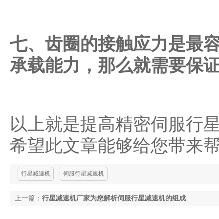
七、齿圈的接触应力是最
承载能力，那么就需要保
以上就是提高精密伺服
行
希望此文章能够给您带来
行星减速机
伺服行星减速机
上一篇：
行星减速机厂家为您解析伺服行星减速机的组成