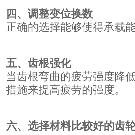
四、调整变位换数
正确的选择能够使得承载能够
五、齿根强化
当齿根弯曲的疲劳强度降
措施来提高疲劳的强度。
六、选择材料比较好的齿