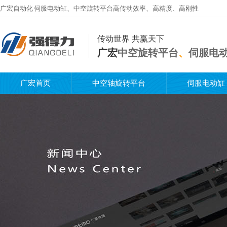
广宏自动化
伺服电动缸
、
中空旋转平台
高传动效率、高精度、高刚性
传动世界 共赢天下
广宏
中空旋转平台
、
伺服电
广宏首页
中空轴旋转平台
伺服电动缸