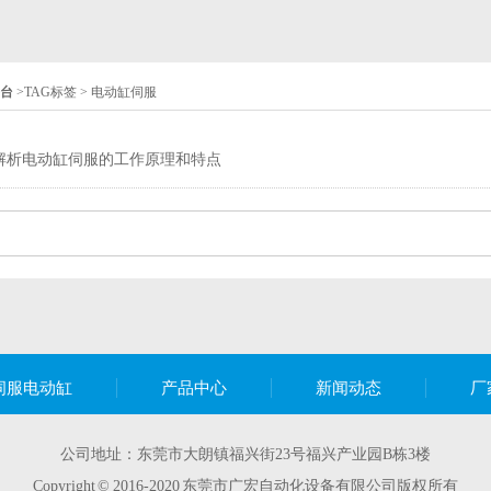
台
>
TAG标签
> 电动缸伺服
解析电动缸伺服的工作原理和特点
伺服电动缸
产品中心
新闻动态
厂
公司地址：东莞市大朗镇福兴街23号福兴产业园B栋3楼
Copyright © 2016-2020
东莞市广宏自动化设备有限公司
版权所有