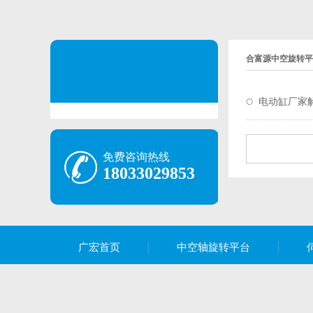
合富源中空旋转平
电动缸厂家
免费咨询热线
18033029853
广宏首页
中空轴旋转平台