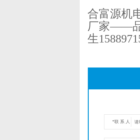
合富源机
厂家
——
生1588971
*联 系 人