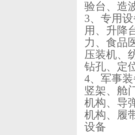
验台、造
3、专用
用、升降
力、食品
压装机、
钻孔、定
4、军事
竖架、舱
机构、导
机构、履
设备