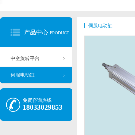
伺服电动缸
产品中心
PRODUCT
中空旋转平台
伺服电动缸
免费咨询热线
18033029853