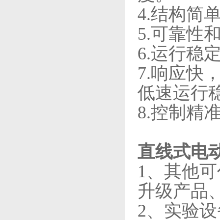
4.结构简
5.可靠性
6.运行稳
7.响应
低速运行
8.控制精
直线式电
1、其他
升级产品
2、实验