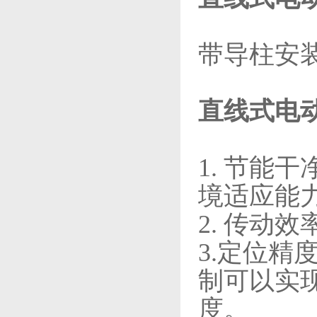
带导柱安
直线式
电
1. 节能
境适应能
2. 传动
3.定位
制可以实现
度。