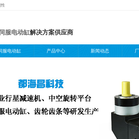
刚性
伺服电动缸
解决方案供应商
伺服电动缸
产品中心
新闻动态