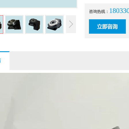
18033
咨询热线：
情